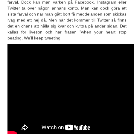
farväl. Dock kan man varken på Facebook, Instagram eller
Twitter ta över någon annans konto. Man kan dock göra ett
sista farväl och när man gått bort få meddelanden som skickas
iväg med ett hej då. Men när det kommer till Twitter så finns
det en chans att hålla sig kvar och kvittra på andar sidan. Det
kallas för liveson och har frasen “when your heart stop
beating, We’ll keep tweeting.