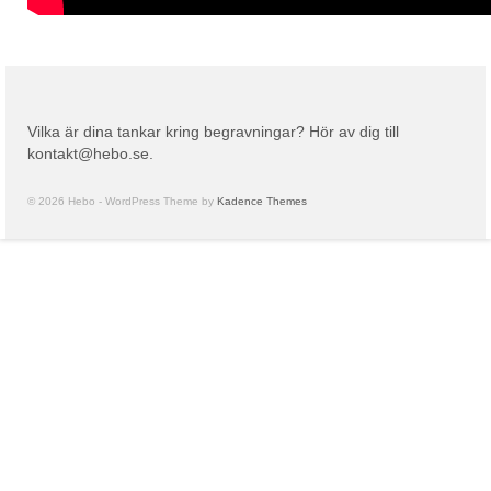
Vilka är dina tankar kring begravningar? Hör av dig till
kontakt@hebo.se
.
© 2026 Hebo - WordPress Theme by
Kadence Themes