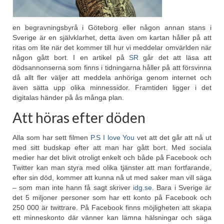
en begravningsbyrå i Göteborg eller någon annan stans i
Sverige är en självklarhet, detta även om kartan håller på att
ritas om lite när det kommer till hur vi meddelar omvärlden när
någon gått bort. I en artikel på
SR
går det att läsa att
dödsannonserna som finns i tidningarna håller på att försvinna
då allt fler väljer att meddela anhöriga genom internet och
även sätta upp olika minnessidor. Framtiden ligger i det
digitalas händer på ås många plan.
Att höras efter döden
Alla som har sett filmen
P.S I love You
vet att det går att nå ut
med sitt budskap efter att man har gått bort. Med sociala
medier har det blivit otroligt enkelt och både på Facebook och
Twitter kan man styra med olika tjänster att man fortfarande,
efter sin död, kommer att kunna nå ut med saker man vill säga
– som man inte hann få sagt skriver
idg.se
. Bara i Sverige är
det 5 miljoner personer som har ett konto på Facebook och
250 000 är twittrare. På Facebook finns möjligheten att skapa
ett minneskonto där vänner kan lämna hälsningar och säga