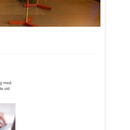
org med
de vid