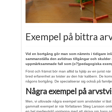
Exempel på bittra arv
Vid en bortgång gör man som nämnts i tidigare inl
sammanställa den avlidnas tillgångar och skulder 
uppmärksammade fall som (o?)pedagogiska exemp
Först och främst bör man alltid ta hjälp av en jurist
bred erfarenhet av tvister av den här kalibern. De komm
någons bortgång. De specialiserar sig också på familjet
Några exempel på arvstvi
Men, vi utlovade några exempel som arvstvister vi läst
gammalt exempel är när författaren Stieg Larsson om
en hel medievärld upptagna med att skriva om hans nä