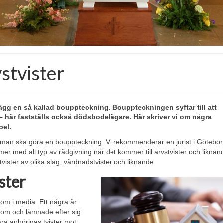
stvister
ägg en så kallad bouppteckning. Bouppteckningen syftar till att
– här fastställs också dödsbodelägare. Här skriver vi om några
el.
 när man ska göra en bouppteckning. Vi rekommenderar en jurist i Göteb
er med all typ av rådgivning när det kommer till arvstvister och liknan
vister av olika slag; vårdnadstvister och liknande.
ster
 om i media. Ett några år
kom och lämnade efter sig
ra anhörigas tvister mot