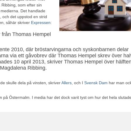
Ribbing, som efter sin
 i medierna. Det handlade
 och det uppstod en strid
n, såhär skriver
Expressen
:
ev från Thomas Hempel
tamente 2010, där bröstarvingarna och syskonbarnen delar
ngarna via ett gåvobrev där Thomas Hempel skrev över ha
nades 10 april 2013, skriver Thomas Hempel över hälfte
ru Magdalena Ribbing.
 de skulle dela på vinsten, skriver
Allers
, och I
Svensk Dam
har man ock
n på Östermalm. I media har det dock varit tyst om hur det hela slutade 