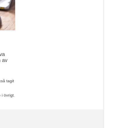
lva
n av
så tagit
i övrigt.