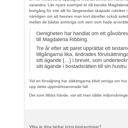
varandra. Lite nyare exempel är då kanske Magdalena 
bortgång för inte allt för längesedan skapade rubriker
nämligen om att hennes man kort därefter också avled,
mellan de bådas anhöriga och vem som hade arvsrätte
Oenigheten har handlat om ett gåvobr
till Magdalena Ribbing.
Tre år efter att paret upprättat ett tes
tillgångarna lika, ändrades förutsättni
sitt ägande […] I brevet, som underteck
sitt ägande i bostadsrätten till sin hust
Vid en försäljning har släktingarna blivit oeniga om hur
upp detta uppmärksammade fall.
Det som tillslut hände, var att man sålde miljonvåninge
Vilka är dina tankar kring begravningar?